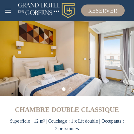
Skip
RESERVER
to
content
CHAMBRE DOUBLE CLASSIQUE
Superficie : 12 m² | Couchage : 1 x Lit double | Occupants :
2 personnes