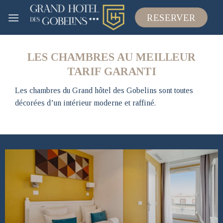
Skip
RESERVER
to
content
LES CHAMBRES AU MEILLEUR
TARIF GARANTI
Les chambres du Grand hôtel des Gobelins sont toutes
décorées d’un intérieur moderne et raffiné.
EN SAVOIR PLUS